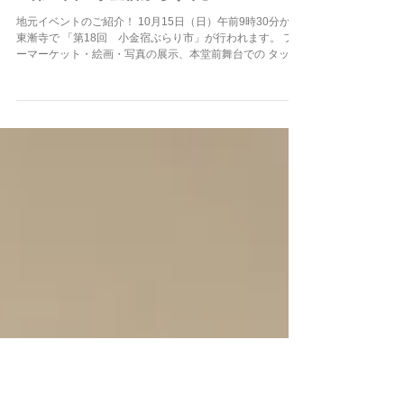
『第18回 小金宿ぶらり市』
地元イベントのご紹介！ 10月15日（日）午前9時30分から
東漸寺で 「第18回 小金宿ぶらり市」が行われます。 フリ
ーマーケット・絵画・写真の展示、本堂前舞台での タップ
ダンス・フラダンスなど東漸寺に「ぶらり」とよって 一日
を楽しんで頂くイベントです。...