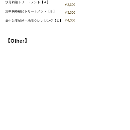
水分補給トリートメント【Ａ】
￥2,300
集中栄養補給トリートメント【Ｂ】
￥3,300
￥4,300
集中栄養補給＋地肌クレンジング【Ｃ】
【Other】
前髪カット
￥1,000
シャンプー・ブロー
￥2,800
☆価格は全て税込価格となっております。