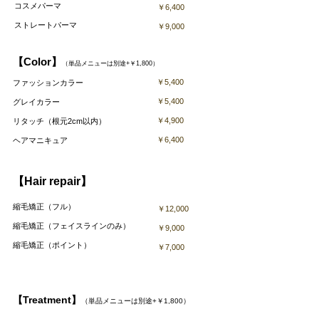
コスメパーマ
￥6,400
​ストレート
パーマ
￥9,000
【Color】
（単品メニューは別途+￥1,800）
￥5,400
ファッションカラー
￥5,400
グレイカラー
￥4,900
リタッチ（根元2cm以内）
￥6,400
ヘアマニキュア
【Hair repair】
縮毛矯正（フル）
￥12,000
縮毛矯正（フェイスラインのみ
）
￥9,000
​縮毛矯正（ポイント）
￥7,000
【Treatment】
（単品メニューは別途+￥1,800）