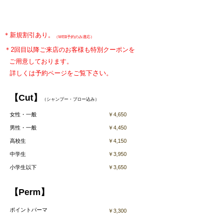
​＊新規割引あり。
​（WEB予約のみ適応）
​＊2回目以降ご来店のお客様も特別クーポンを
ご用意しております。
さい
詳しくは予約ページをご覧下
。
【Cut】
（シャンプー・ブロー込み）
女性・一般
￥4,650
男性・一般
￥4,450
高校生
￥4,150
中学生
￥3,950
​小学生以下
​￥3,650
【Perm】
ポイントパーマ
￥3,300