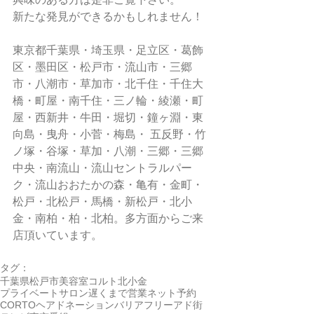
新たな発見ができるかもしれません！
東京都千葉県・埼玉県・足立区・葛飾
区・墨田区・松戸市・流山市・三郷
市・八潮市・草加市・北千住・千住大
橋・町屋・南千住・三ノ輪・綾瀬・町
屋・西新井・牛田・堀切・鐘ヶ淵・東
向島・曳舟・小菅・梅島・ 五反野・竹
ノ塚・谷塚・草加・八潮・三郷・三郷
中央・南流山・流山セントラルパー
ク・流山おおたかの森・亀有・金町・
松戸・北松戸・馬橋・新松戸・北小
金・南柏・柏・北柏。多方面からご来
店頂いています。
タグ：
千葉県
松戸市
美容室
コルト
北小金
プライベートサロン
遅くまで営業
ネット予約
CORTO
ヘアドネーション
バリアフリー
アド街