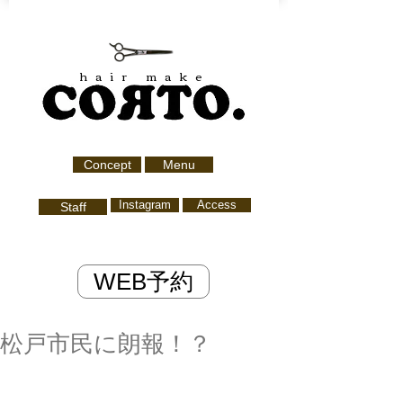
hair make
Concept
Menu
Instagram
Access
Staff
WEB予約
松戸市民に朗報！？