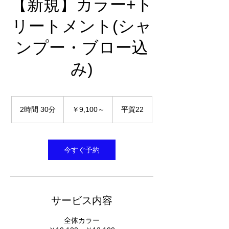
【新規】カラー+ト
リートメント(シャ
ンプー・ブロー込
み)
￥9,100
～
2時間 30分
2
￥9,100～
平賀22
時
間
3
0
今すぐ予約
分
サービス内容
全体カラー