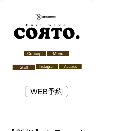
hair make
Concept
Menu
Instagram
Access
Staff
WEB予約