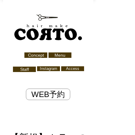
hair make
Concept
Menu
Instagram
Access
Staff
WEB予約