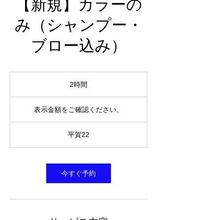
【新規】カラーの
み（シャンプー・
ブロー込み）
2時間
2
時
表
間
示
表示金額をご確認ください。
金
額
を
平賀22
ご
確
認
く
だ
さ
今すぐ予約
い。